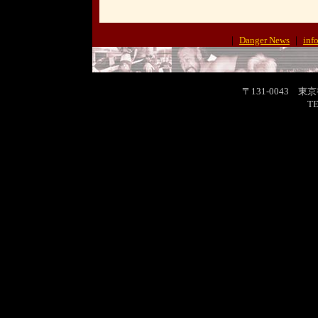
｜
Danger News
｜
inf
〒131-0043 東
TE